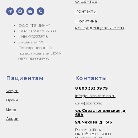
О Центре
Контакты
Политика
ООО “ФЕМИНА”
конфиденциальности
ОГРН: 1179102027500
ИНН: 9102236918
Лицензия №
Регистрационный
номер лицензии: Л041-
01177-91/00611896
Пациентам
Контакты
8 800 333 09 79
Услуги
info@clinica-femina.ru
Врачи
Симферополь:
Цены
ул. Севастопольская, д.
68А
Акции
ул. Чехова, д. 15/6
Режим работы:
Пн-Сб: 08:00 - 20:00