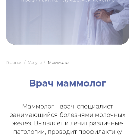
Главная
/
Услуги
/
Маммолог
Врач маммолог
Мам­мо­лог – врач-спе­ци­алист
занимающийся бо­лез­нями мо­лоч­ных
же­лёз. Выявляет и лечит различные
патологии, проводит профилактику