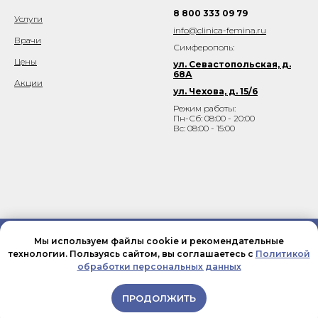
8 800 333 09 79
Услуги
info@clinica-femina.ru
Врачи
Симферополь:
Цены
ул. Севастопольская, д.
68А
Акции
ул. Чехова, д. 15/6
Режим работы:
Пн-Сб: 08:00 - 20:00
Вс: 08:00 - 15:00
Мы используем файлы cookie и рекомендательные
Политика конфиденциальности
технологии. Пользуясь сайтом, вы соглашаетесь с
Политикой
Все фотографии, тексты и видеоматериалы использованы для
обработки персональных данных
демонстрации.
Пожалуйста, не используйте контент в коммерческих целях.
ПРОДОЛЖИТЬ
О центре
Услуги
Позвонить
Врачи
Цены
Написать в ма